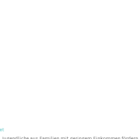
et
d Jugendliche aus Familien mit geringem Einkommen fördern 