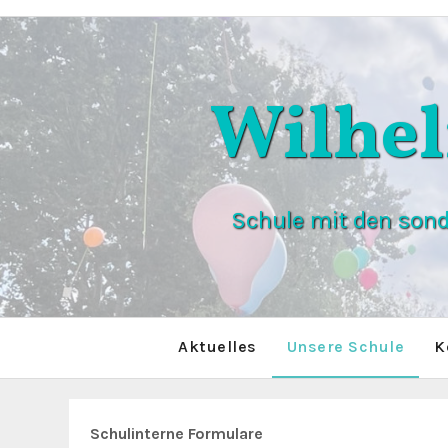
Zum
Inhalt
springen
Wilhe
Schule mit den son
Aktuelles
Unsere Schule
K
Schulinterne Formulare