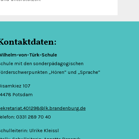
Kontaktdaten:
Wilhelm-von-Türk-Schule
Schule mit den sonderpädagogischen
Förderschwerpunkten „Hören“ und „Sprache“
Bisamkiez 107
14478 Potsdam
sekretariat.401298@lk.brandenburg.de
Telefon: 0331 289 70 40
chulleiterin: Ulrike Kleissl