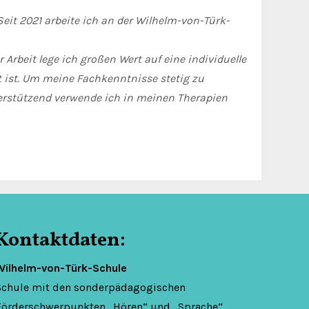
eit 2021 arbeite ich an der Wilhelm-von-Türk-
rbeit lege ich großen Wert auf eine individuelle
t ist. Um meine Fachkenntnisse stetig zu
terstützend verwende ich in meinen Therapien
Kontaktdaten:
Wilhelm-von-Türk-Schule
Schule mit den sonderpädagogischen
Förderschwerpunkten „Hören“ und „Sprache“