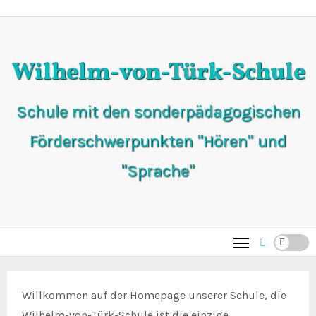
Zum
Inhalt
springen
Wilhelm-von-Türk-Schule
Schule mit den sonderpädagogischen
Förderschwerpunkten "Hören" und
"Sprache"
Willkommen auf der Homepage unserer Schule, die
Wilhelm-von-Türk-Schule ist die einzige