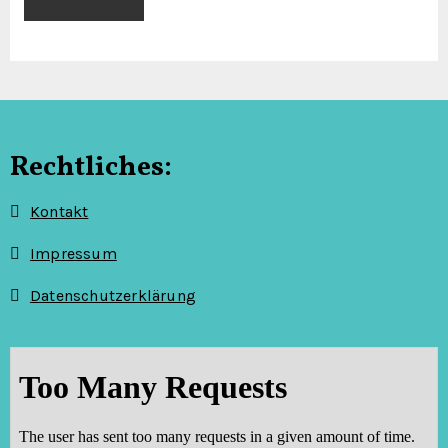
i
g
a
t
Rechtliches:
i
Kontakt
o
Impressum
n
Datenschutzerklärung