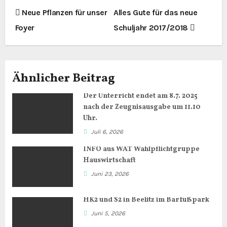
B
Neue Pflanzen für unser
Alles Gute für das neue
Foyer
Schuljahr 2017/2018
e
i
t
Ähnlicher Beitrag
r
Der Unterricht endet am 8.7. 2025
nach der Zeugnisausgabe um 11.10
a
Uhr.
g
Juli 6, 2026
INFO aus WAT Wahlpflichtgruppe
s
Hauswirtschaft
n
Juni 23, 2026
a
HK2 und S2 in Beelitz im Barfußpark
Juni 5, 2026
v