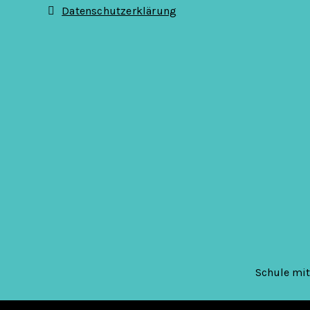
i
Datenschutzerklärung
o
n
Schule mi