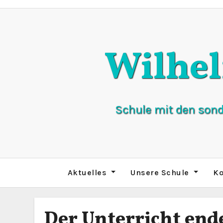
Zum
Inhalt
springen
Wilhe
Schule mit den son
Aktuelles
Unsere Schule
Ko
Der Unterricht end