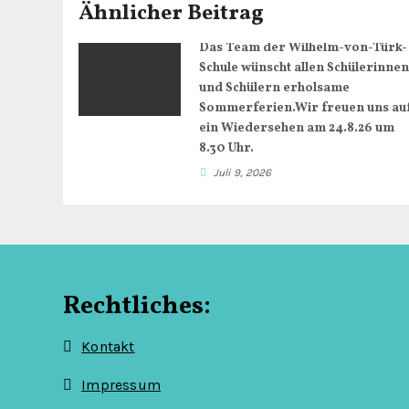
r
Ähnlicher Beitrag
a
Das Team der Wilhelm-von-Türk-
Schule wünscht allen Schülerinne
g
und Schülern erholsame
Sommerferien.Wir freuen uns au
s
ein Wiedersehen am 24.8.26 um
8.30 Uhr.
n
Juli 9, 2026
a
v
i
Rechtliches:
g
a
Kontakt
t
Impressum