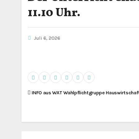
11.10 Uhr.
Juli 6, 2026
B
INFO aus WAT Wahlpflichtgruppe Hauswirtschaf
e
i
t