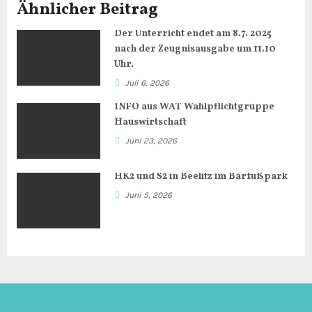
t
Ähnlicher Beitrag
r
Der Unterricht endet am 8.7. 2025
nach der Zeugnisausgabe um 11.10
a
Uhr.
g
Juli 6, 2026
INFO aus WAT Wahlpflichtgruppe
s
Hauswirtschaft
n
Juni 23, 2026
a
HK2 und S2 in Beelitz im Barfußpark
Juni 5, 2026
v
i
g
a