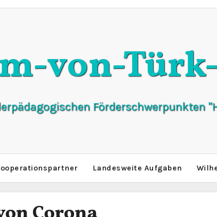
lm-von-Türk-
derpädagogischen Förderschwerpunkten "H
ooperationspartner
Landesweite Aufgaben
Wilh
 von Corona