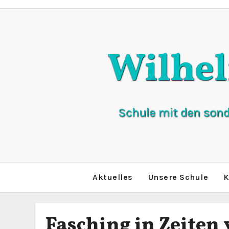
Zum
Inhalt
springen
Wilhe
Schule mit den son
Aktuelles
Unsere Schule
K
Fasching in Zeiten