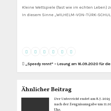
Kleine Wettspiele (fast wie im echten Leben
In diesem Sinne „WILHELM-VON-TÜRK-SCHU
B
„Speedy rennt“ – Lesung am 16.09.2020 für die
e
i
Ähnlicher Beitrag
t
Der Unterricht endet am 8.7. 2025
r
nach der Zeugnisausgabe um 11.1
Uhr.