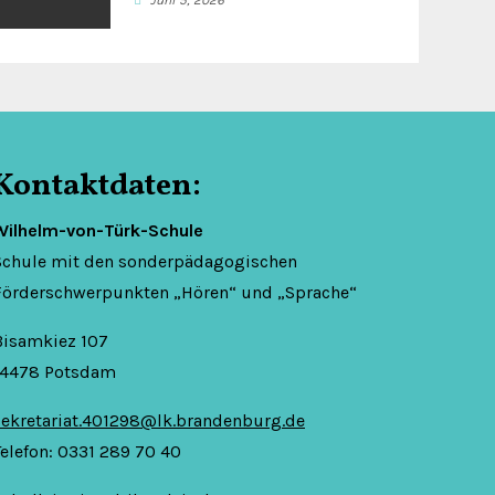
Juni 5, 2026
Kontaktdaten:
Wilhelm-von-Türk-Schule
Schule mit den sonderpädagogischen
Förderschwerpunkten „Hören“ und „Sprache“
Bisamkiez 107
14478 Potsdam
sekretariat.401298@lk.brandenburg.de
Telefon: 0331 289 70 40