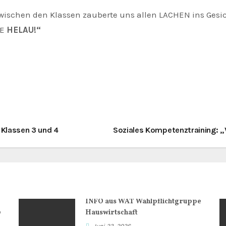
) zwischen den Klassen zauberte uns allen LACHEN ins Ge
LE
HELAU!“
 Klassen 3 und 4
Soziales Kompetenztraining: „
INFO aus WAT Wahlpflichtgruppe
0
Hauswirtschaft