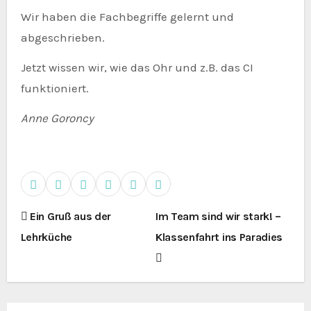
Wir haben die Fachbegriffe gelernt und
abgeschrieben.
Jetzt wissen wir, wie das Ohr und z.B. das CI
funktioniert.
Anne Goroncy
B
Ein Gruß aus der
Im Team sind wir stark! –
Lehrküche
Klassenfahrt ins Paradies
e
i
t