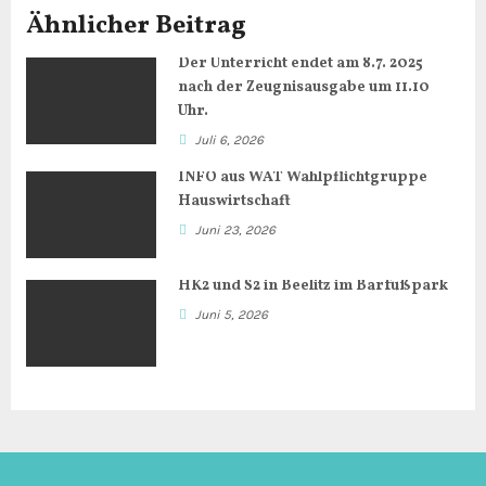
Ähnlicher Beitrag
r
Der Unterricht endet am 8.7. 2025
a
nach der Zeugnisausgabe um 11.10
g
Uhr.
Juli 6, 2026
s
INFO aus WAT Wahlpflichtgruppe
n
Hauswirtschaft
Juni 23, 2026
a
HK2 und S2 in Beelitz im Barfußpark
v
Juni 5, 2026
i
g
a
t