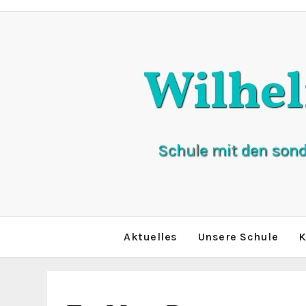
Zum
Inhalt
springen
Wilhe
Schule mit den son
Aktuelles
Unsere Schule
K