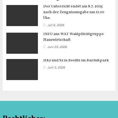
a
Der Unterricht endet am 8.7. 2025
g
nach der Zeugnisausgabe um 11.10
Uhr.
s
Juli 6, 2026
n
INFO aus WAT Wahlpflichtgruppe
Hauswirtschaft
a
Juni 23, 2026
v
HK2 und S2 in Beelitz im Barfußpark
i
Juni 5, 2026
g
a
t
i