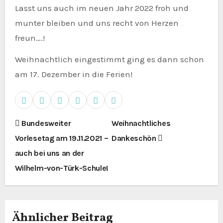
Lasst uns auch im neuen Jahr 2022 froh und
munter bleiben und uns recht von Herzen
freun….!
Weihnachtlich eingestimmt ging es dann schon
am 17. Dezember in die Ferien!
B
Bundesweiter
Weihnachtliches
Vorlesetag am 19.11.2021 –
Dankeschön
e
auch bei uns an der
i
Wilhelm-von-Türk-Schule!
t
r
Ähnlicher Beitrag