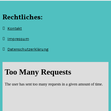
a
t
Rechtliches:
i
Kontakt
o
Impressum
n
Datenschutzerklärung