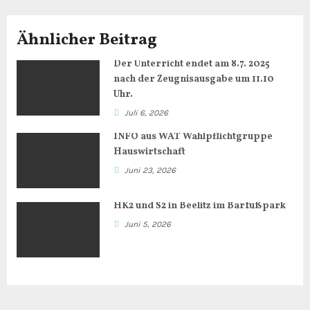
i
t
Ähnlicher Beitrag
r
Der Unterricht endet am 8.7. 2025
nach der Zeugnisausgabe um 11.10
a
Uhr.
g
Juli 6, 2026
INFO aus WAT Wahlpflichtgruppe
s
Hauswirtschaft
n
Juni 23, 2026
a
HK2 und S2 in Beelitz im Barfußpark
Juni 5, 2026
v
i
g